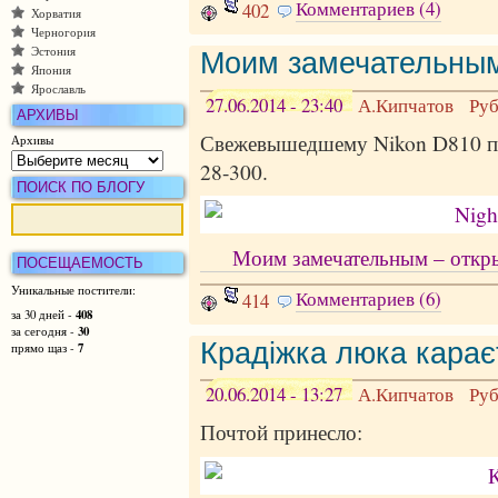
Комментариев (4)
402
Хорватия
Черногория
Эстония
Моим замечательны
Япония
Ярославль
27.06.2014 - 23:40
А.Кипчатов
Ру
АРХИВЫ
Свежевышедшему Nikon D810 по
Архивы
28-300.
ПОИСК ПО БЛОГУ
Моим замечательным – открыт
ПОСЕЩАЕМОСТЬ
Уникальные постители:
Комментариев (6)
414
408
за 30 дней -
30
за сегодня -
Крадiжка люка карає
7
прямо щаз -
20.06.2014 - 13:27
А.Кипчатов
Ру
Почтой принесло: