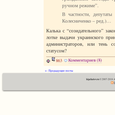
ручном режиме”.
В частности, депутаты
Колесниченко – ред.)…
Калька с “созидательного” зако
лотке выдачи украинского при
администраторов, или тень 
статусом?
Комментариев (8)
863
← Предыдущие посты
kipchatov.ru
© 2007-2018 A
E