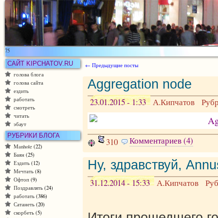
75
САЙТ KIPCHATOV.RU
← Предыдущие посты
голова блога
Aggregation node
голова сайта
ездить
работать
23.01.2015 - 1:33
А.Кипчатов
Руб
смотреть
читать
эбаут
РУБРИКИ БЛОГА
Комментариев (4)
310
Manhole
(22)
Баян
(25)
Ну, здравствуй, Annu
Ездить
(12)
Мечтать
(8)
Офтоп
(9)
31.12.2014 - 15:33
А.Кипчатов
Ру
Поздравлять
(24)
работать
(386)
Сатанеть
(20)
скорбеть
(5)
Итоги прошедшего г