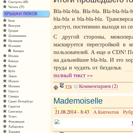
Смотреть
(65)
Читать
(27)
Bla-bla-bla. Bla-bla. Bla-bla-bl
КРЫШКИ ЛЮКОВ
bla-bla и bla-bla-bla. Трансв
Бали
доступ, постепенно выходя из с
Венгрия
Греция
С другой стороны, межоперато
Доминикана
Ирландия
маскируется перестройкой в к
Испания
пользователей. А еще и CDN! Поэ
Канары
Италия
на дальнейшее bla-bla. И это х
Канада
труда и чудить от безделья.
Ну
Крым
Куба
полный текст »»
Львов
Мальта
Комментариев (2)
328
Монино
Одесса
Самара
Mademoiselle
Санкт-Петербург
Саратов
21.08.2014 - 8:43
А.Кипчатов
Руб
Сингапур
Углич
Финляндия
Хабаровск
Харьков